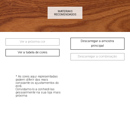
MATERIAIS
RECOMENDADOS
Descarregar a amostra
Ver a próxima cor
principal
Ver a tabela de cores
Descarregar a combinação
* As cores aqui representadas
podem diferir das reais
consoante os ajustamentos do
ecrã.
Convidamo-lo a conhecê-las
pessoalmente na sua loja mais
próxima