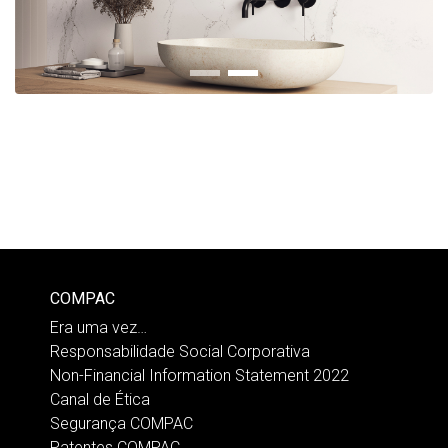
COMPAC
Era uma vez…
Responsabilidade Social Corporativa
Non-Financial Information Statement 2022
Canal de Ética
Segurança COMPAC
Patentes COMPAC