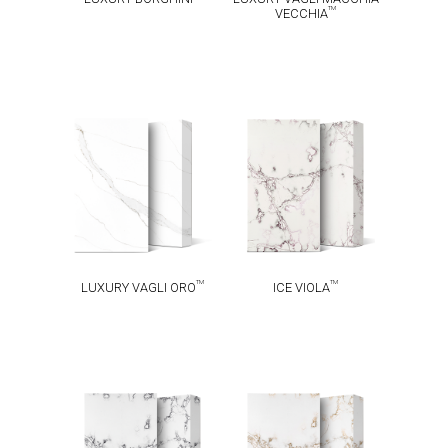
TM
VECCHIA
LUXURY VAGLI
TM
ICE VIOLA
TM
ORO
TM
TM
LUXURY VAGLI ORO
ICE VIOLA
TM
TM
ICE INK
ICE GOLD