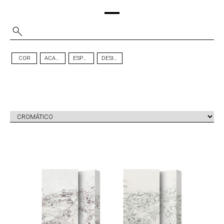
COR
ACABAMENTO
ESPESSURA
DESIGN
ICE MAX
ICE MAX
TM
TM
VIOLA
GREEN