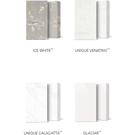
UNIQUE
TM
ICE WHITE
TM
VENATINO
TM
TM
ICE WHITE
UNIQUE VENATINO
UNIQUE
TM
GLACIAR
TM
CALACATTA
TM
TM
UNIQUE CALACATTA
GLACIAR