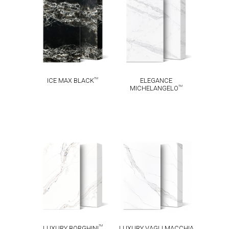
ICE MAX
ELEGANCE
TM
TM
BLACK
MICHELANGELO
TM
ICE MAX BLACK
ELEGANCE
TM
MICHELANGELO
LUXURY VAGLI
LUXURY
MACCHIA
TM
BORGHINI
TM
VECCHIA
TM
LUXURY BORGHINI
LUXURY VAGLI MACCHIA