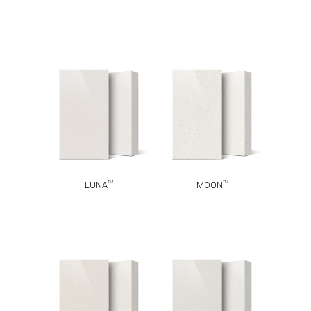
TM
TM
LUNA
MOON
TM
TM
LUNA
MOON
TM
TM
SNOW
ALASKA