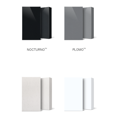
TM
TM
NOCTURNO
PLOMO
TM
TM
NOCTURNO
PLOMO
ABSOLUTE
TM
CARRARA
TM
BLANC