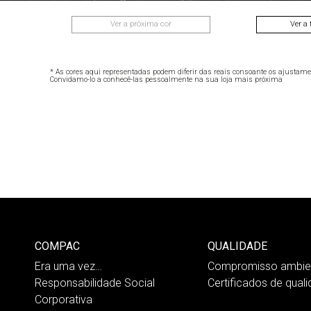
Ver a próxima cor
Ver a 
* As cores aqui representadas podem diferir das reais consoante os ajustame
Convidamo-lo a conhecê-las pessoalmente na sua loja mais próxima
COMPAC
QUALIDADE
Era uma vez…
Compromisso ambien
Responsabilidade Social
Certificados de qual
Corporativa