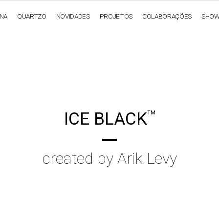
ANA
QUARTZO
NOVIDADES
PROJETOS
COLABORAÇÕES
SHO
OBSIDIANA
GENESIS
LUXURY COLLECTION
ELEGA
ICE BLACK
TM
created by Arik Levy