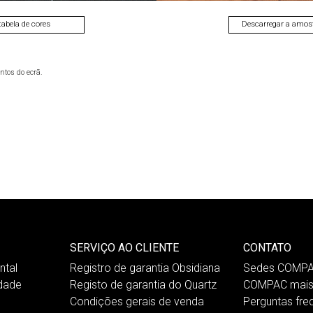
tabela de cores
Descarregar a amost
ntos do ecrã.
SERVIÇO AO CLIENTE
CONTATO
tal
Registro de garantia Obsidiana
Sedes COMP
idade
Registo de garantia do Quartz
COMPAC mais
Condições gerais de venda
Perguntas fre