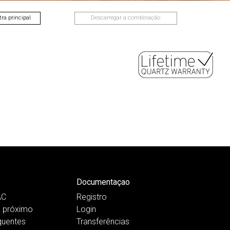
ra principal
Descarregar a combinação
Documentaçao
AC
Registro
 próximo
Login
quentes
Transferências