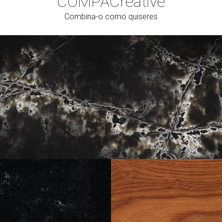
COMPAC
reative
Combina-o como quiseres
Cerrar
BLANCO
CONCRETE
AÇO
MICRO
DARK
Next