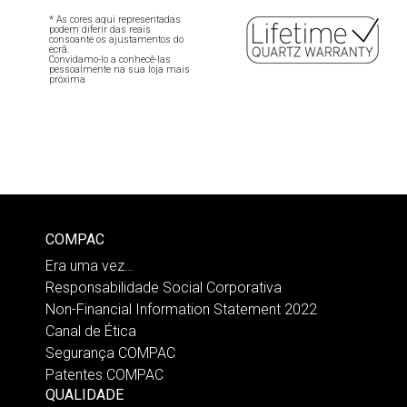
* As cores aqui representadas
podem diferir das reais
consoante os ajustamentos do
ecrã.
Convidamo-lo a conhecê-las
pessoalmente na sua loja mais
próxima
COMPAC
Era uma vez…
Responsabilidade Social Corporativa
Non-Financial Information Statement 2022
Canal de Ética
Segurança COMPAC
Patentes COMPAC
QUALIDADE