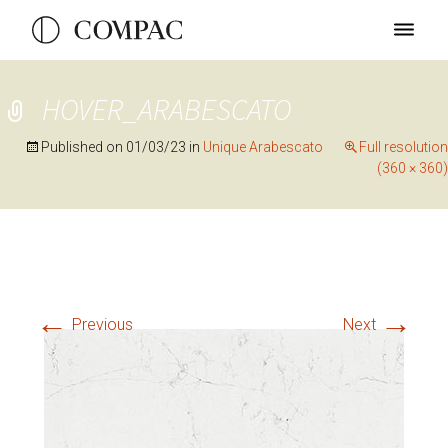
HOVER_ARABESCATO
Published on
01/03/23
in
Unique Arabescato
Full resolution
(360 × 360)
←
→
Previous
Next