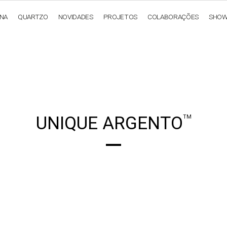
ANA
QUARTZO
NOVIDADES
PROJETOS
COLABORAÇÕES
SHO
OBSIDIANA
GENESIS
LUXURY COLLECTION
ELEGA
UNIQUE ARGENTO
TM