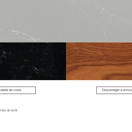
Cerrar
CONCRETE
ZEMENT
AÇO
DARK
WHITE
Next
tabela de cores
Descarregar a amost
ntos do ecrã.