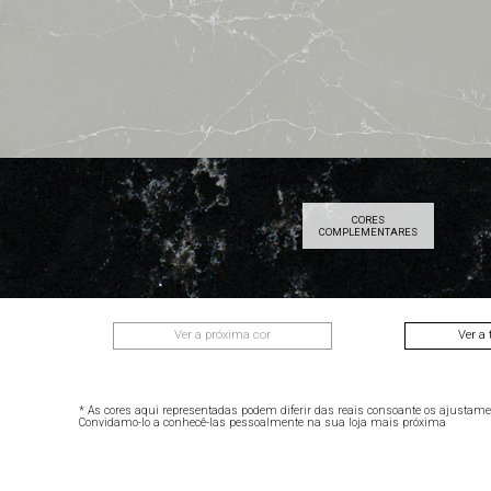
CORES
BLANCO
AMA WHITE
COMPLEMENTARES
MICRO
Ver a próxima cor
Ver a 
* As cores aqui representadas podem diferir das reais consoante os ajustame
Convidamo-lo a conhecê-las pessoalmente na sua loja mais próxima