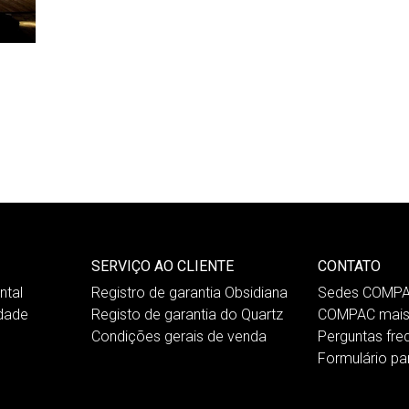
SERVIÇO AO CLIENTE
CONTATO
tal
Registro de garantia Obsidiana
Sedes COMP
idade
Registo de garantia do Quartz
COMPAC mais
Condições gerais de venda
Perguntas fre
Formulário pa