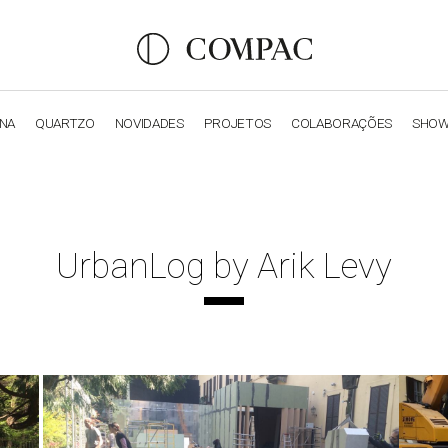
ANA
QUARTZO
NOVIDADES
PROJETOS
COLABORAÇÕES
SHO
OBSIDIANA
GENESIS
LUXURY COLLECTION
ELEGA
UrbanLog by Arik Levy