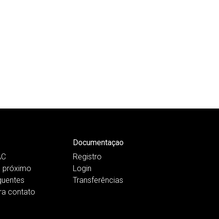
Documentaçao
AC
Registro
 próximo
Login
quentes
Transferências
ra contato