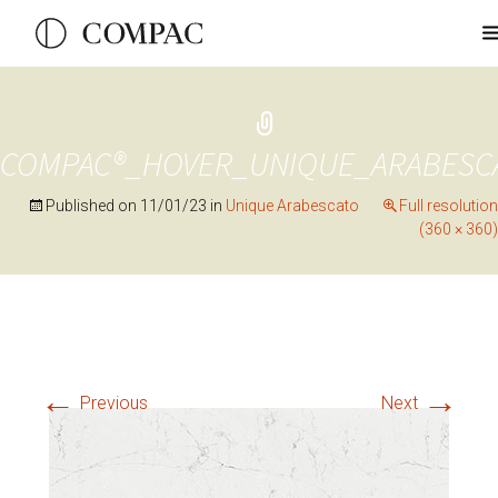
COMPAC®_HOVER_UNIQUE_ARABESC
Published on
11/01/23
in
Unique Arabescato
Full resolution
(360 × 360)
←
→
Previous
Next