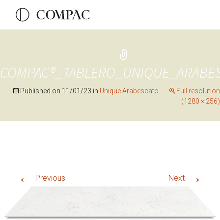
COMPAC®_TABLERO_UNIQUE_ARABE
Published on
11/01/23
in
Unique Arabescato
Full resolution
(1280 × 256)
←
→
Previous
Next