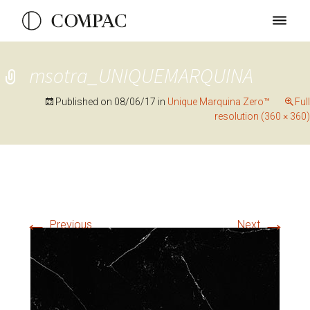
msotra_UNIQUEMARQUINA
Published on
08/06/17
in
Unique Marquina Zero™
Full
resolution (360 × 360)
←
→
Previous
Next