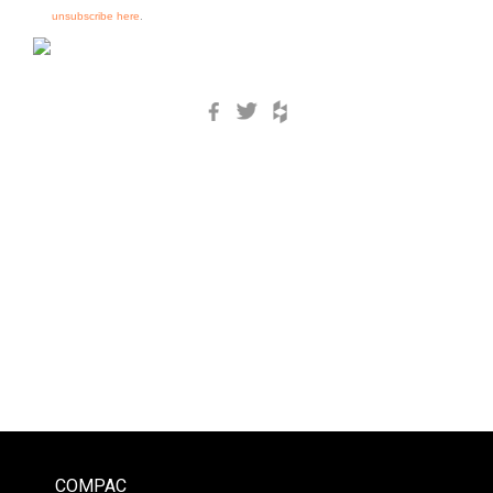
unsubscribe here
.
Facebook
Twitter
Houzz
COMPAC