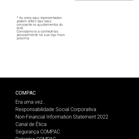
* As cores aqui representadas
podem diferir das reais
consoante os ajustamentos do
ecrã.
Convidamo-lo a conhecê-las
pessoalmente na sua loja mais
próxima
COMPAC
Era uma vez…
Responsabilidade Social Corporativa
Non-Financial Information Statement 2022
Canal de Ética
Segurança COMPAC