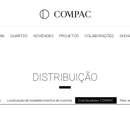
ANA
QUARTZO
NOVIDADES
PROJETOS
COLABORAÇÕES
SHO
OBSIDIANA
GENESIS
LUXURY COLLECTION
ELEGA
DISTRIBUIÇÃO
s
Localização de estabelecimentos de cozinha
Distribuidores COMPAC
Para se