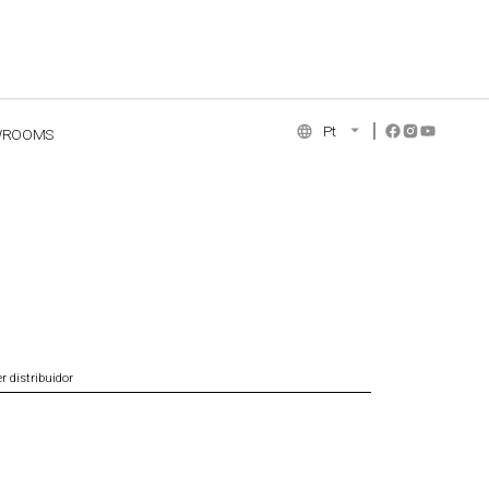
Pt
WROOMS
NCE COLLECTION
r distribuidor