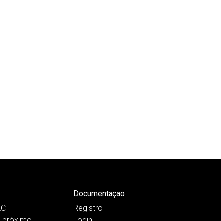
Documentaçao
AC
Registro
 próximo
Login