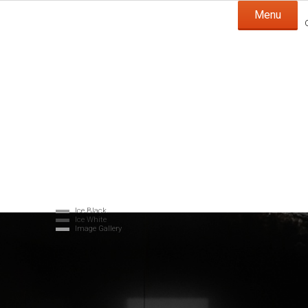
Menu
IC
Ice Black
Ice White
Image Gallery