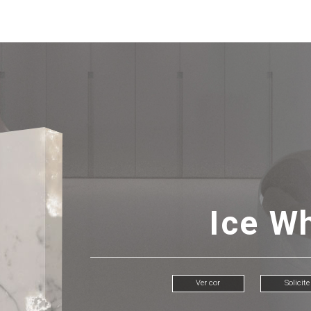
Ice W
Ver cor
Solicit